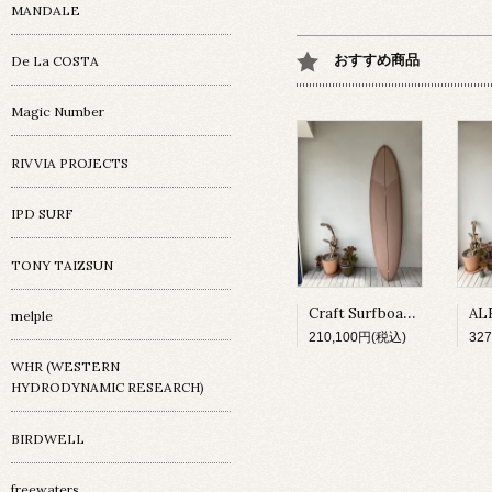
MANDALE
おすすめ商品
De La COSTA
Magic Number
RIVVIA PROJECTS
IPD SURF
TONY TAIZSUN
Craft Surfboard / Fresh Egg / 7'4"
melple
210,100円(税込)
32
WHR (WESTERN
HYDRODYNAMIC RESEARCH)
BIRDWELL
freewaters