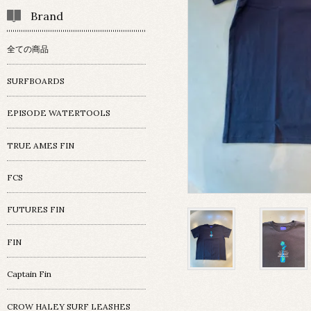
Brand
全ての商品
SURFBOARDS
EPISODE WATERTOOLS
TRUE AMES FIN
FCS
FUTURES FIN
FIN
Captain Fin
CROW HALEY SURF LEASHES