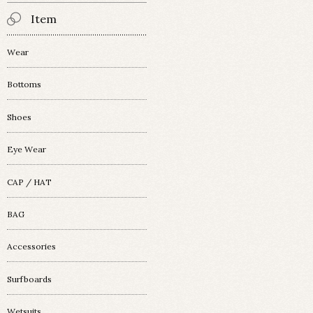
Item
Wear
Bottoms
Shoes
Eye Wear
CAP / HAT
BAG
Accessories
Surfboards
Wetsuits