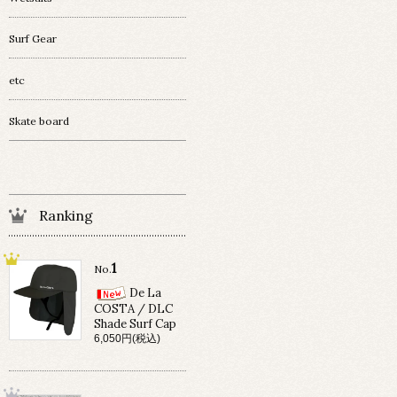
Surf Gear
etc
Skate board
Ranking
1
No.
De La
COSTA / DLC
Shade Surf Cap
6,050円(税込)