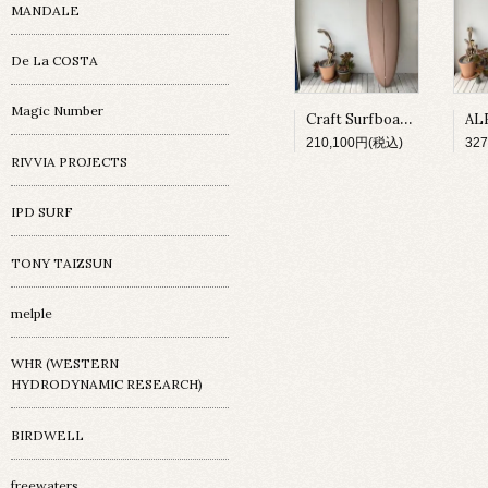
MANDALE
De La COSTA
Magic Number
Craft Surfboard / Fresh Egg / 7'4"
210,100円(税込)
32
RIVVIA PROJECTS
IPD SURF
TONY TAIZSUN
melple
WHR (WESTERN
HYDRODYNAMIC RESEARCH)
BIRDWELL
freewaters