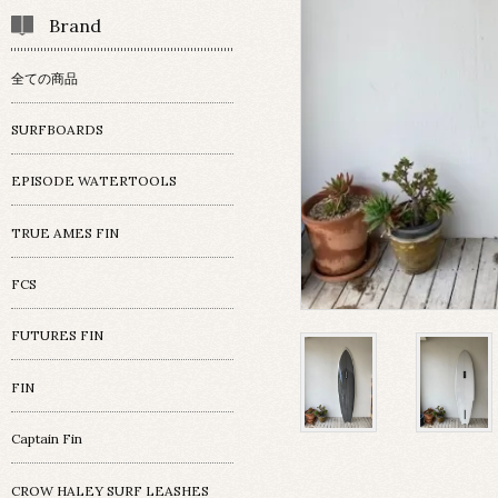
Brand
全ての商品
SURFBOARDS
EPISODE WATERTOOLS
TRUE AMES FIN
FCS
FUTURES FIN
FIN
Captain Fin
CROW HALEY SURF LEASHES