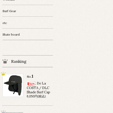
Surf Gear
etc
Skate board
Ranking
1
No.
De La
COSTA / DLC
Shade Surf Cap
6,050円(税込)