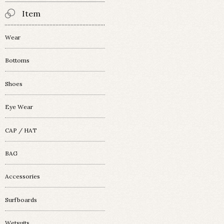
Item
Wear
Bottoms
Shoes
Eye Wear
CAP / HAT
BAG
Accessories
Surfboards
Wetsuits