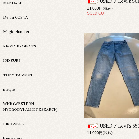
USED / Levi's 501 Black / 33
MANDALE
11,000円(税込)
SOLD OUT
De La COSTA
Magic Number
RIVVIA PROJECTS
IPD SURF
TONY TAIZSUN
melple
WHR (WESTERN
HYDRODYNAMIC RESEARCH)
BIRDWELL
USED / LevI's 550 USA / 32in
11,000円(税込)
freewaters