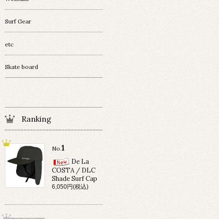
Surf Gear
etc
Skate board
Ranking
1
No.
De La
COSTA / DLC
Shade Surf Cap
6,050円(税込)