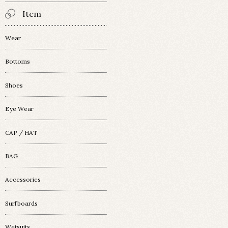
Item
Wear
Bottoms
Shoes
Eye Wear
CAP / HAT
BAG
Accessories
Surfboards
Wetsuits