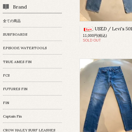
Brand
全ての商品
USED / Levi's 501 / 
SURFBOARDS
11,000円(税込)
SOLD OUT
EPISODE WATERTOOLS
TRUE AMES FIN
FCS
FUTURES FIN
FIN
Captain Fin
CROW HALEY SURF LEASHES