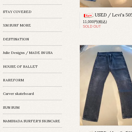
STAY COVERED
USED / Levi's 505 / U
11,000円(税込)
XM SURF MORE
SOLD OUT
DESTINATION
Julie Designs / MADE IN USA
HOUSE OF BALLET
RAREFORM
Carver skateboard
SUN BUM
NAMIHADA SURFER'S SKINCARE