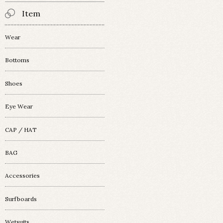
Item
Wear
Bottoms
Shoes
Eye Wear
CAP / HAT
BAG
Accessories
Surfboards
Wetsuits