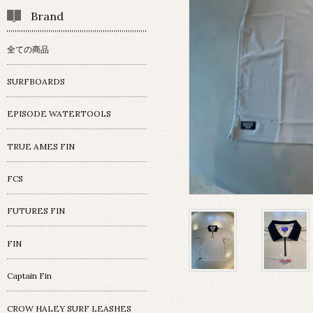
Brand
全ての商品
SURFBOARDS
EPISODE WATERTOOLS
TRUE AMES FIN
FCS
FUTURES FIN
FIN
Captain Fin
CROW HALEY SURF LEASHES