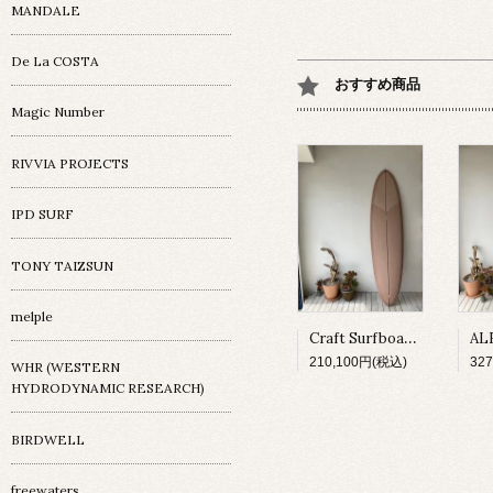
MANDALE
De La COSTA
おすすめ商品
Magic Number
RIVVIA PROJECTS
IPD SURF
TONY TAIZSUN
melple
Craft Surfboard / Fresh Egg / 7'4"
210,100円(税込)
32
WHR (WESTERN
HYDRODYNAMIC RESEARCH)
BIRDWELL
freewaters