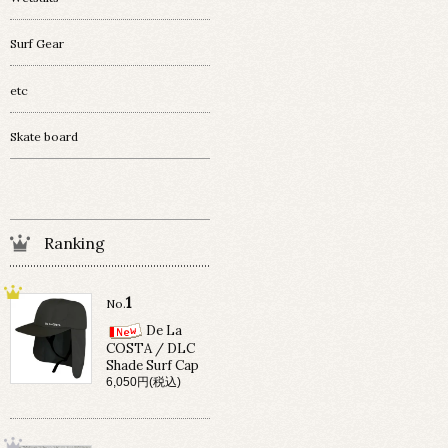
Surf Gear
etc
Skate board
Ranking
1
No.
De La
COSTA / DLC
Shade Surf Cap
6,050円(税込)