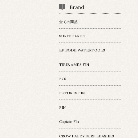
Brand
全ての商品
SURFBOARDS
EPISODE WATERTOOLS
TRUE AMES FIN
FCS
FUTURES FIN
FIN
Captain Fin
CROW HALEY SURF LEASHES