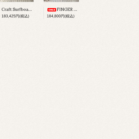
Craft Surfboards / Fresh Egg Twin / 6'4"
FINGER SHAPE / SFINGER 7'0"
183,425円(税込)
184,800円(税込)