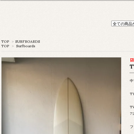
TOP
>
SURFBOARDS
TOP
>
Surfboards
T
中
T
T
7'
フ