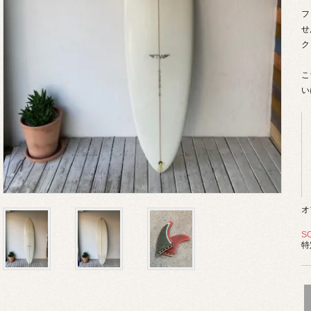
フ
せ
ク
こ
い
オ
S
特