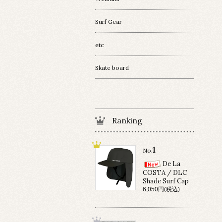
Surf Gear
etc
Skate board
Ranking
1
No.
De La
COSTA / DLC
Shade Surf Cap
6,050円(税込)