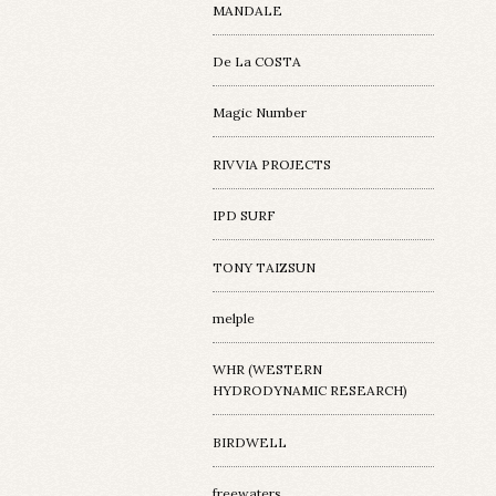
MANDALE
De La COSTA
Magic Number
RIVVIA PROJECTS
IPD SURF
TONY TAIZSUN
melple
WHR (WESTERN
HYDRODYNAMIC RESEARCH)
BIRDWELL
freewaters