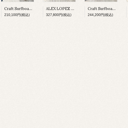
Craft Surfboard / Fresh Egg / 7'4"
ALEX LOPEZ SURFBOARDS / Round Pin Single 7'2"
Craft Surfboards / NO.10 model 9'2
210,100円(税込)
327,800円(税込)
244,200円(税込)