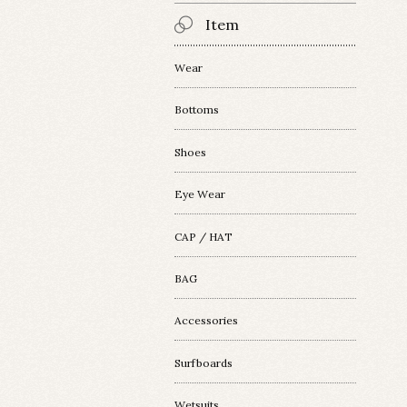
Item
Wear
Bottoms
Shoes
Eye Wear
CAP / HAT
BAG
Accessories
Surfboards
Wetsuits