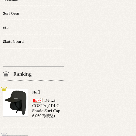
Surf Gear
etc
Skate board
Ranking
1
No.
De La
COSTA / DLC
Shade Surf Cap
6,050円(税込)