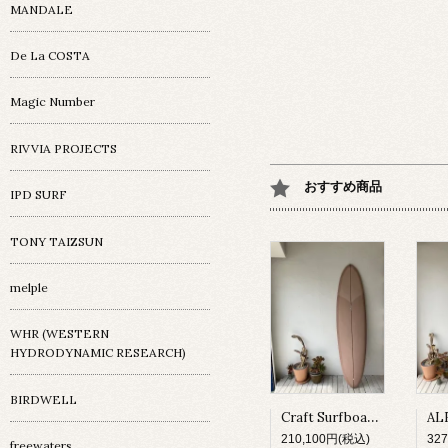
MANDALE
De La COSTA
Magic Number
RIVVIA PROJECTS
おすすめ商品
IPD SURF
TONY TAIZSUN
melple
WHR (WESTERN
HYDRODYNAMIC RESEARCH)
BIRDWELL
Craft Surfboard / Fresh Egg / 7'4"
210,100円(税込)
32
freewaters