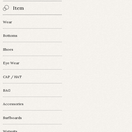
Item
Wear
Bottoms
Shoes
Eye Wear
CAP / HAT
BAG
Accessories
Surfboards
Wetsuits