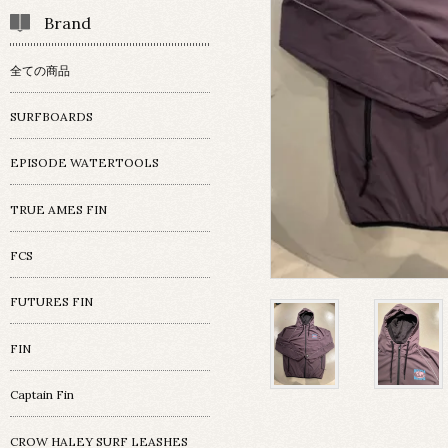
Brand
全ての商品
SURFBOARDS
EPISODE WATERTOOLS
TRUE AMES FIN
FCS
FUTURES FIN
FIN
Captain Fin
CROW HALEY SURF LEASHES