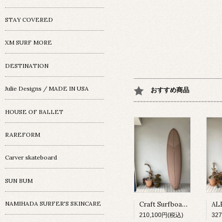
STAY COVERED
XM SURF MORE
DESTINATION
Julie Designs / MADE IN USA
おすすめ商品
HOUSE OF BALLET
RAREFORM
Carver skateboard
SUN BUM
Craft Surfboard / Fresh Egg / 7'4"
NAMIHADA SURFER'S SKINCARE
210,100円(税込)
32