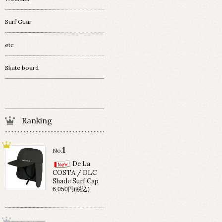
Surf Gear
etc
Skate board
Ranking
1
No.
De La
COSTA / DLC
Shade Surf Cap
6,050円(税込)