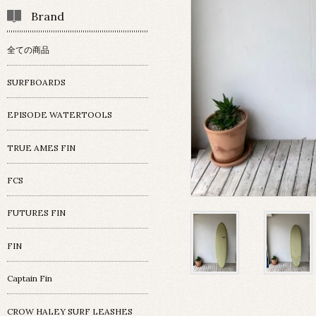
Brand
全ての商品
SURFBOARDS
EPISODE WATERTOOLS
TRUE AMES FIN
FCS
FUTURES FIN
FIN
Captain Fin
CROW HALEY SURF LEASHES