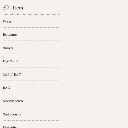
Item
Wear
Bottoms
Shoes
Eye Wear
CAP / HAT
BAG
Accessories
Surfboards
Wetsuits