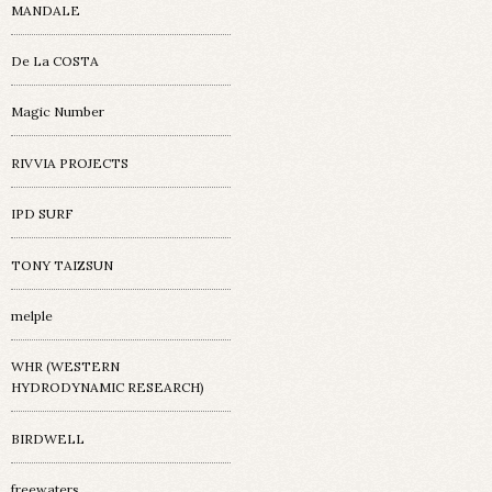
MANDALE
De La COSTA
Magic Number
RIVVIA PROJECTS
IPD SURF
TONY TAIZSUN
melple
WHR (WESTERN
HYDRODYNAMIC RESEARCH)
BIRDWELL
freewaters