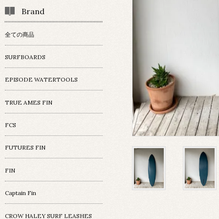
Brand
全ての商品
SURFBOARDS
EPISODE WATERTOOLS
TRUE AMES FIN
FCS
FUTURES FIN
FIN
Captain Fin
CROW HALEY SURF LEASHES