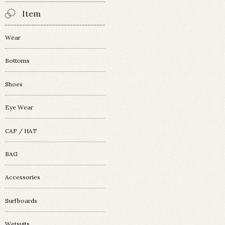
Item
Wear
Bottoms
Shoes
Eye Wear
CAP / HAT
BAG
Accessories
Surfboards
Wetsuits