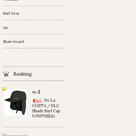
Surf Gear
etc
Skate board
Ranking
1
No.
De La
COSTA / DLC
Shade Surf Cap
6,050円(税込)