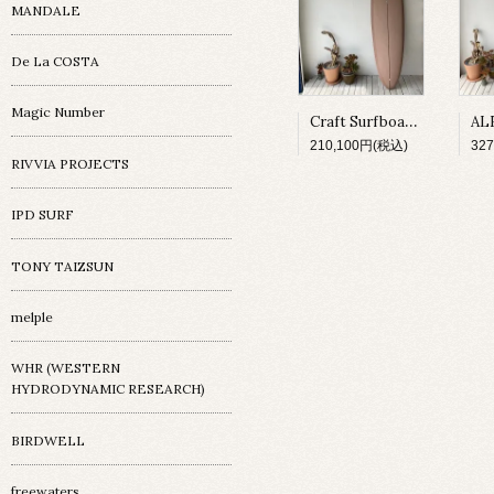
MANDALE
De La COSTA
Magic Number
Craft Surfboard / Fresh Egg / 7'4"
210,100円(税込)
32
RIVVIA PROJECTS
IPD SURF
TONY TAIZSUN
melple
WHR (WESTERN
HYDRODYNAMIC RESEARCH)
BIRDWELL
freewaters