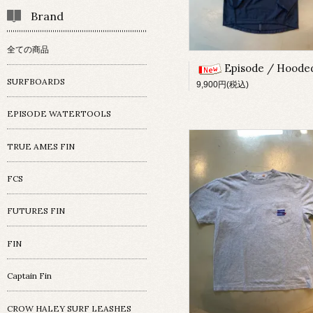
Brand
全ての商品
Episode / Hooded Rash Guard / フード付きラッシュ
SURFBOARDS
9,900円(税込)
EPISODE WATERTOOLS
TRUE AMES FIN
FCS
FUTURES FIN
FIN
Captain Fin
CROW HALEY SURF LEASHES