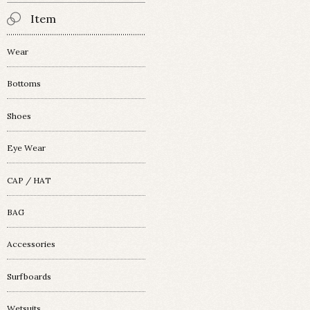
Item
Wear
Bottoms
Shoes
Eye Wear
CAP / HAT
BAG
Accessories
Surfboards
Wetsuits