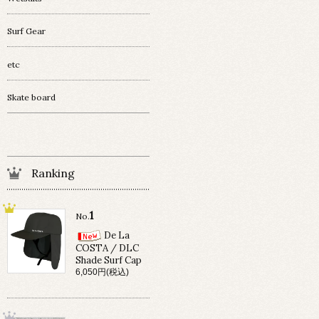
Surf Gear
etc
Skate board
Ranking
1
No.
De La
COSTA / DLC
Shade Surf Cap
6,050円(税込)