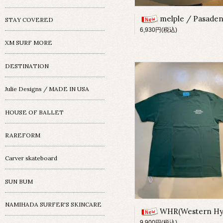
melple / Pasadena S/S Tee / 
STAY COVERED
6,930円(税込)
XM SURF MORE
DESTINATION
Julie Designs / MADE IN USA
HOUSE OF BALLET
RAREFORM
Carver skateboard
SUN BUM
NAMIHADA SURFER'S SKINCARE
WHR(Western Hydrodynamic Research) / WORKER JTEE / 
9,900円(税込)