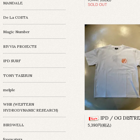
MANDALE
SOLD OUT
De La COSTA
Magic Number
RIVVIA PROJECTS
IPD SURF
TONY TAIZSUN
melple
WHR (WESTERN
HYDRODYNAMIC RESEARCH)
IPD / OG DISTRESSED TEE / O
BIRDWELL
5,390円(税込)
freewaters